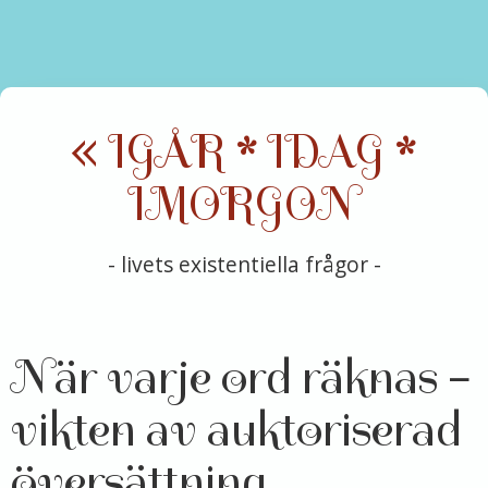
« IGÅR * IDAG *
IMORGON
- livets existentiella frågor -
När varje ord räknas –
vikten av auktoriserad
översättning