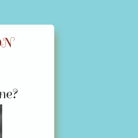
ON
åne?