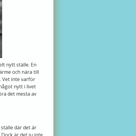
lt nytt ställe. En
värme och nära till
 Vet inte varför
ågot nytt i livet
göra det mesta av
 ställe där det är
 Dock är det ju inte