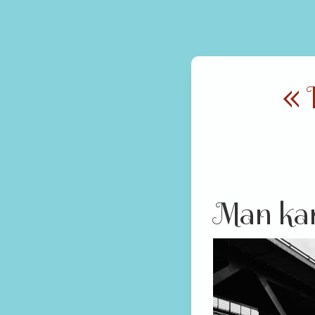
«
Man kans