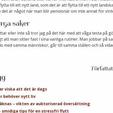
flytta till ett nytt land, som det är att flytta till ett nytt lands
 det är något när man blir pensionär om inte annat för vint
nya saker
ar eller inte så tror jag på det här med att våga testa på gör
igt att man sitter fast i sina vanliga rutiner. Man jobbar på
s med samma människor, går till samma ställen och så vidar
gg
ar viska att det är dags
r behöver nytt liv
räknas – vikten av auktoriserad översättning
– smidiga tips för en stressfri flytt