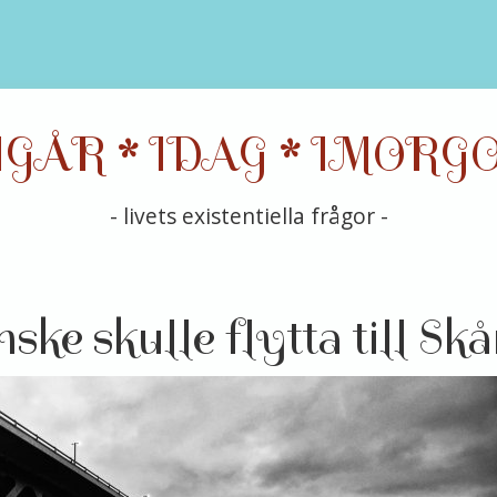
 IGÅR * IDAG * IMORG
- livets existentiella frågor -
ke skulle flytta till Sk