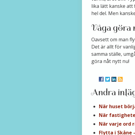
lika lätt kanske att 
hel del. Men kanske
Våga göra 
Oavsett om man flytt
Det är allt för vanl
samma ställe, umgå
göra nåt nytt nu!
Andra inlä
När huset börj
När fastighete
När varje ord 
Flytta i Skåne 