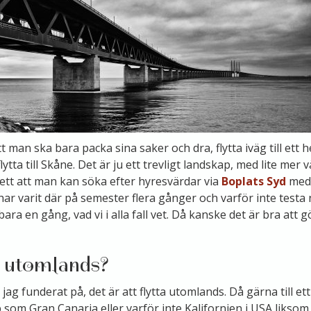
t man ska bara packa sina saker och dra, flytta iväg till ett he
flytta till Skåne. Det är ju ett trevligt landskap, med lite mer 
ett att man kan söka efter hyresvärdar via
Boplats Syd
med.
ar varit där på semester flera gånger och varför inte testa n
bara en gång, vad vi i alla fall vet. Då kanske det är bra att 
 utomlands?
 jag funderat på, det är att flytta utomlands. Då gärna till ett
 som Gran Canaria eller varför inte Kalifornien i USA liksom.