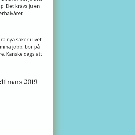
kap. Det krävs ju en
erhalvåret.
a nya saker i livet.
 samma jobb, bor på
e. Kanske dags att
11 mars 2019