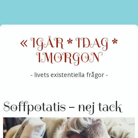
« IGÅR * IDAG *
IMORGON
- livets existentiella frågor -
Soffpotatis – nej tack